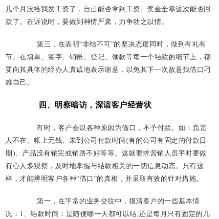
几个月没给我发工资了，自己能否拿到工资、奖金全靠这次能否回
款了。在诉说时，要做到神情严肃，力争动之以情。
第三，在表明“非结不可”的坚决态度同时，做到有礼有
节。在填单、签字、销帐、登记、领款等每一个结款的细节上，都
要向其具体的经办人真诚地表示谢意，以免其下一次故意找借口刁
难自己。
四、明察暗访，深谙客户经营状
有时，客户会以各种原因为借口，不予付款。如：负责
人不在、帐上无钱、未到公司付款时间(有的公司有固定的付款日
期)、产品没有销完或销路不好等等。这就要求营销人员平时要做
有心人多观察，及时地掌握与结款相关的一切信息动态。只有这
样，才能辨明客户各种“借口”的真相，并采取有效的针对措施。
第一，在平常的业务交往中，摸清客户的一些基本情
况：1、结款时间：是随便哪一天都可以结;还是每月只有固定的几