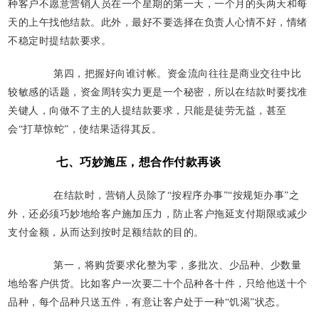
种客户不愿意营销人员在一个星期的第一天，一个月的头两天和每
天的上午找他结款。此外，最好不要选择在负责人心情不好，情绪
不稳定时提结款要求。
第四，把握好向谁讨帐。资金流向往往是商业交往中比
较敏感的话题，资金周转实力更是一个秘密，所以在结款时要找准
关键人，向做不了主的人提结款要求，只能是徒劳无益，甚至
会“打草惊蛇”，使结果适得其反。
七、巧妙施压，想合作付款再谈
在结款时，营销人员除了“按程序办事”“按规矩办事”之
外，还必须巧妙地给客户施加压力，防止客户拖延支付期限或减少
支付金额，从而达到按时足额结款的目的。
第一，将购货要求化整为零，多批次、少品种、少数量
地给客户供货。比如客户一次要二十个品种各十件，只给他送十个
品种，每个品种只送五件，有意让客户处于一种“饥渴”状态。