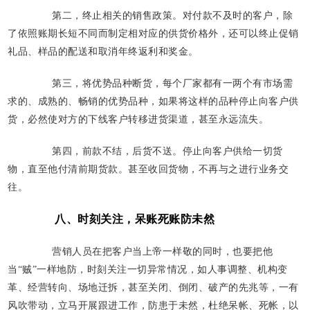
第二，终止相关的销售政策。对付款不及时的客户，除
了依照账期长短不同而制定相对应的供货价格外，还可以终止促销
礼品、样品的配送和取消年终返利和奖金。
第三，将优势品种断货，每个厂家都有一两个有市场需
求的、成熟的、畅销的优势品种，如果将这样的品种停止向客户供
货，必然使对方的下线客户转移进货渠道，甚至永远流失。
第四，前款不结，后货不送。停止向客户供给一切货
物，直至他付清前期货款。甚至收回货物，不再与之进行业务交
往。
八、时刻关注，呆账死账防未然
营销人员在把客户当上帝一样敬的同时，也要把他
当“贼”一样地防，时刻关注一切异常情况，如人事调整、机构变
革、经营转向、场地迁拆，甚至关闭、倒闭、破产的先兆等，一有
风吹带动，立马开展跟进工作，防患于未然，杜绝呆帐、死帐，以