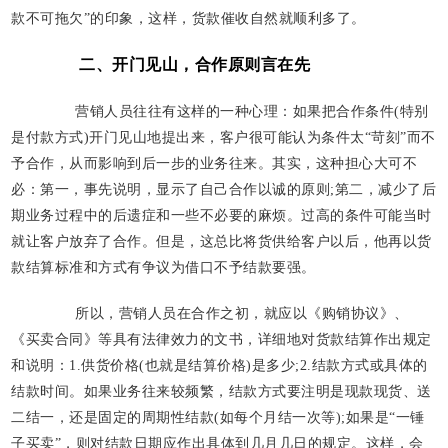
款不可拖欠”的印象，这样，货款催收自然就顺利多了。
二、开门见山，合作原则言在先
营销人员往往有这样的一种心理：如果把合作条件(特别
是付款方式)开门见山地提出来，客户很可能认为条件太“苛刻”而不
予合作，从而影响到后一步的业务往来。其实，这种担心大可不
必：第一，事先说明，显示了自己合作以诚的原则;第二，减少了后
期业务过程中的后遗症和一些不必要的麻烦。过高的条件可能当时
就让客户放弃了合作。但是，这总比将货供给客户以后，他再以货
款结算标准和方式有争议为借口不予结款要强。
所以，营销人员在合作之初，就应以《购销协议》、
《买卖合同》等具有法律效力的文书，详细地对货款结算作出规定
和说明：1.供货价格(也就是结算价格)是多少;2.结款方式或具体的
结款时间。如果业务往来较频繁，结款方式要注明是现款现货、送
二结一，还是固定的周期性结款(如每个月结一次等);如果是“一锤
子买卖”，则对结款日期应作出具体到几月几日的规定。这样，会