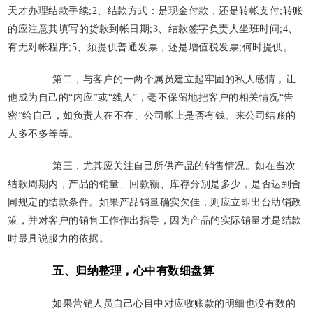
天才办理结款手续;2、结款方式：是现金付款，还是转帐支付;转账
的应注意其填写的货款到帐日期;3、结款签字负责人坐班时间;4、
有无对帐程序;5、须提供普通发票，还是增值税发票;何时提供。
第二，与客户的一两个属员建立起牢固的私人感情，让
他成为自己的“内应”或“线人”，毫不保留地把客户的相关情况“告
密”给自己，如负责人在不在、公司帐上是否有钱、来公司结账的
人多不多等等。
第三，尤其应关注自己所供产品的销售情况。如在当次
结款周期内，产品的销量、回款额、库存分别是多少，是否达到合
同规定的结款条件。如果产品销量确实欠佳，则应立即出台助销政
策，并对客户的销售工作作出指导，因为产品的实际销量才是结款
时最具说服力的依据。
五、归纳整理，心中有数细盘算
如果营销人员自己心目中对应收账款的明细也没有数的