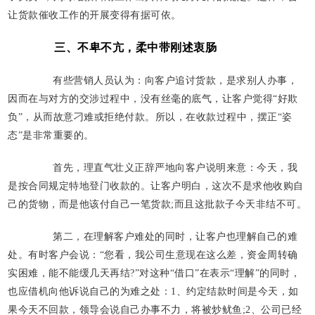
让货款催收工作的开展变得有据可依。
三、不卑不亢，柔中带刚述衷肠
有些营销人员认为：向客户追讨货款，是求别人办事，
因而在与对方的交涉过程中，没有丝毫的底气，让客户觉得“好欺
负”，从而故意刁难或拒绝付款。所以，在收款过程中，摆正“姿
态”是非常重要的。
首先，理直气壮义正辞严地向客户说明来意：今天，我
是按合同规定特地登门收款的。让客户明白，这次不是求他收购自
己的货物，而是他该付自己一笔货款;而且这批款子今天非结不可。
第二，在理解客户难处的同时，让客户也理解自己的难
处。有时客户会说：“您看，我公司生意现在这么差，资金周转确
实困难，能不能缓几天再结?”对这种“借口”在表示“理解”的同时，
也应借机向他诉说自己的为难之处：1、约定结款时间是今天，如
果今天不回款，领导会说自己办事不力，将被炒鱿鱼;2、公司已经