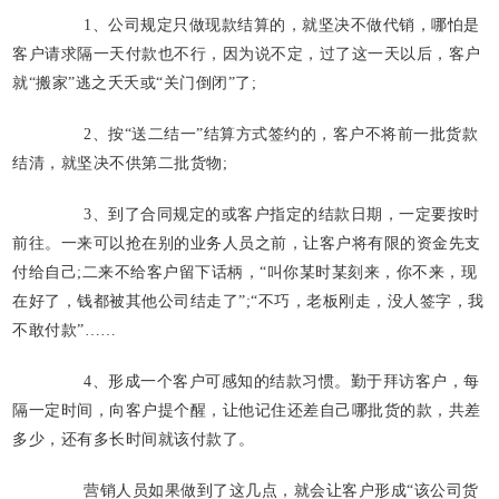
1、公司规定只做现款结算的，就坚决不做代销，哪怕是
客户请求隔一天付款也不行，因为说不定，过了这一天以后，客户
就“搬家”逃之夭夭或“关门倒闭”了;
2、按“送二结一”结算方式签约的，客户不将前一批货款
结清，就坚决不供第二批货物;
3、到了合同规定的或客户指定的结款日期，一定要按时
前往。一来可以抢在别的业务人员之前，让客户将有限的资金先支
付给自己;二来不给客户留下话柄，“叫你某时某刻来，你不来，现
在好了，钱都被其他公司结走了”;“不巧，老板刚走，没人签字，我
不敢付款”……
4、形成一个客户可感知的结款习惯。勤于拜访客户，每
隔一定时间，向客户提个醒，让他记住还差自己哪批货的款，共差
多少，还有多长时间就该付款了。
营销人员如果做到了这几点，就会让客户形成“该公司货