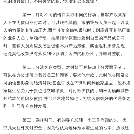
同的拒付借口、不同类型的客户灵活多变地处理：
第一，针对不同的借口采取不同的行动，当客户以某某
人不在为借口不付款时，可以联合其他厂家的业务人员一起，以众
人的力量给其施加压力;而当其资金确实紧张时，则应避开其他厂家
的业务人员，单独行动。如果拒付原因涉及到自己的产品或公司
时，营销人员则应反省是促销不力产品滞销、奖金返利未曾兑现，
还是其他政策没有落实到位影响了客户的积极性，并即时整改。
第二，分清客户类型。对付款不爽快却十分爱面子者，
可以在办公场所当着其员工和顾客，要求他付款，此时他会顾及公
司的信誉形象而结清货款;甚至可以在下班时间到他家里去，他不愿
家庭生活受到干扰也必立即结款。对付款爽快的，则应明确向其告
知结款的原因及依据;并可经常地鼓励他，将纳入信誉好的代理商之
列，引导客户良性发展。
第三，选择时间。有的客户忌讳一个工作周期的头一天
或几天往外支付资金，因为他认为这样预示着生意的亏本。所以这