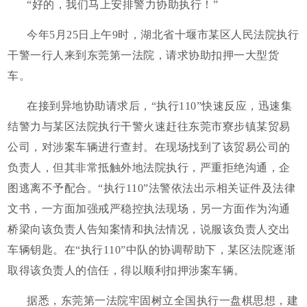
“好的，我们马上安排警力协助执行！”
今年5月25日上午9时，湖北省十堰市某区人民法院执行
干警一行人来到东莞第一法院，请求协助扣押一大型货
车。
在接到异地协助请求后，“执行110”快速反应，迅速集
结警力与某区法院执行干警火速赶往东莞市寮步镇某贸易
公司，对涉案车辆进行查封。在现场找到了该贸易公司的
负责人，但其非常抵触外地法院执行，严重拒绝沟通，企
图逃离不予配合。“执行110”法警依法出示相关证件及法律
文书，一方面加强戒严稳控执法现场，另一方面作为沟通
桥梁向该负责人告知案情和执法情况，说服该负责人交出
车辆钥匙。在“执行110”中队的协调帮助下，某区法院逐渐
取得该负责人的信任，得以顺利扣押涉案车辆。
据悉，东莞第一法院牢固树立全国执行一盘棋思想，建