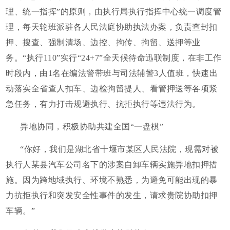
理、统一指挥”的原则，由执行局执行指挥中心统一调度管
理，每天轮班派驻各人民法庭协助执法办案，负责查封扣
押、搜查、强制清场、边控、拘传、拘留、送押等业
务。“执行110”实行“24+7”全天候待命迅联制度，在非工作
时段内，由1名在编法警带班与司法辅警3人值班，快速出
动落实全省查人扣车、边检拘留提人、看管押送等各项紧
急任务，有力打击规避执行、抗拒执行等违法行为。
异地协同，积极协助共建全国“一盘棋”
“你好，我们是湖北省十堰市某区人民法院，现需对被
执行人某县汽车公司名下的涉案自卸车辆实施异地扣押措
施。因为跨地域执行、环境不熟悉，为避免可能出现的暴
力抗拒执行和突发安全性事件的发生，请求贵院协助扣押
车辆。”