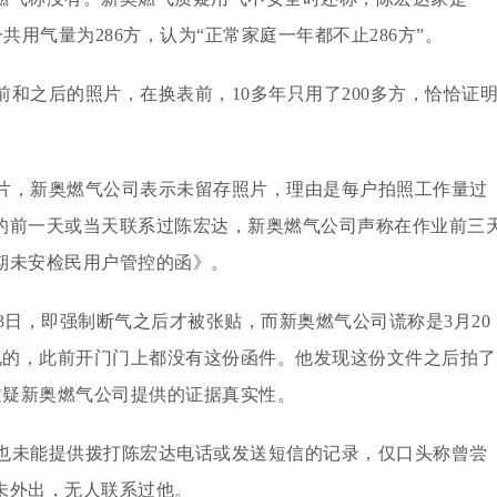
，一共用气量为286方，认为“正常家庭一年都不止286方”。
和之后的照片，在换表前，10多年只用了200多方，恰恰证
片，新奥燃气公司表示未留存照片，理由是每户拍照工作量过
的前一天或当天联系过陈宏达，新奥燃气公司声称在作业前三
期未安检民用户管控的函》。
23日，即强制断气之后才被张贴，而新奥燃气公司谎称是3月20
发现的，此前开门门上都没有这份函件。他发现这份文件之后拍了
此质疑新奥燃气公司提供的证据真实性。
也未能提供拨打陈宏达电话或发送短信的记录，仅口头称曾尝
未外出，无人联系过他。