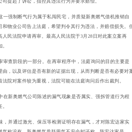
公司提起了诉讼，指控其违法行为并要求赔偿。
这一强制断气行为属于私闯民宅，并质疑新奥燃气借机推销自
司和物业公司告上法庭，希望判令其行为违法，并赔偿损失。
人民法院申请再审。最高人民法院于3月28日对此案立案再
知。
审审查阶段的一部分。在再审程序中，法庭询问的目的主要是
理由，以及评估是否有新的证据出现，从而判断是否有必要对
着法院对案件较为重视，法院可能在法庭询问后作出裁判。
中在新奥燃气公司陈述的漏气现象是否属实、强拆管道行为程
任。
味，并通过激光、保压等检测证明存在漏气，才对陈宏达家实
燃气称没有。新奥燃气质疑用气不安全时还称，陈宏达家是