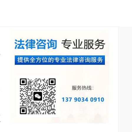
此
牵
气
了