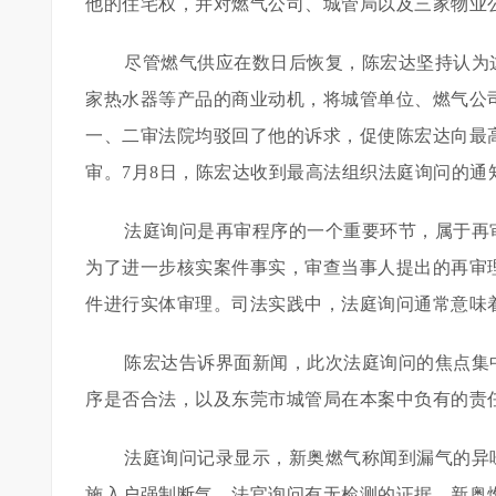
他的住宅权，并对燃气公司、城管局以及三家物业
尽管燃气供应在数日后恢复，陈宏达坚持认为
家热水器等产品的商业动机，将城管单位、燃气公
一、二审法院均驳回了他的诉求，促使陈宏达向最高
审。7月8日，陈宏达收到最高法组织法庭询问的通
法庭询问是再审程序的一个重要环节，属于再
为了进一步核实案件事实，审查当事人提出的再审
件进行实体审理。司法实践中，法庭询问通常意味
陈宏达告诉界面新闻，此次法庭询问的焦点集
序是否合法，以及东莞市城管局在本案中负有的责
法庭询问记录显示，新奥燃气称闻到漏气的异
施入户强制断气。法官询问有无检测的证据，新奥