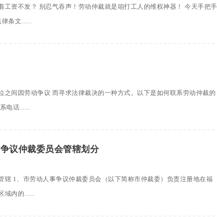
着工资不发？ 别忍气吞声！劳动仲裁就是咱打工人的维权神器！ 今天手把
文......
位之间因劳动争议 而寻求法律裁决的一种方式。以下是如何联系劳动仲裁的
......
事争议仲裁委员会管辖划分
管辖 1、市劳动人事争议仲裁委员会（以下简称市仲裁委）负责注册地在福
的......