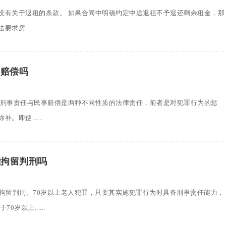
没有关于退租的条款。 如果合同中明确约定中途退租不予退还剩余租金，那
房......
用赔偿吗
 刑事责任与民事赔偿是两种不同性质的法律责任，前者是对犯罪行为的惩
即使......
能拘留判刑吗
能拘留判刑。70岁以上老人犯罪，只要其实施犯罪行为时具备刑事责任能力，
岁以上......